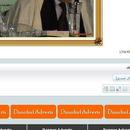
1708
وى
ال لصديق
]