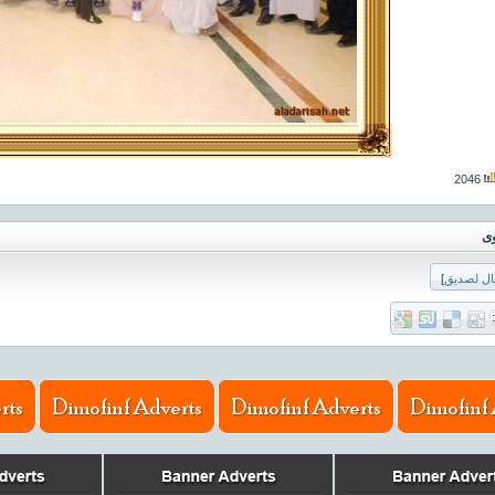
2046
وى
ال لصديق
]