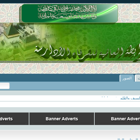
ت
الصور
لسيف والقلم
 تسييرية لفتح فرع طرابلس